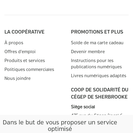
LA COOPÉRATIVE
PROMOTIONS ET PLUS
À propos
Solde de ma carte cadeau
Offres d'emploi
Devenir membre
Produits et services
Instructions pour les
publications numériques
Politiques commerciales
Livres numériques adaptés
Nous joindre
COOP DE SOLIDARITÉ DU
CÉGEP DE SHERBROOKE
Siège social
475 rue du Cégep (local 6-
32-103)
Dans le but de vous proposer un service
Sherbrooke, QC
J1E 4K1
optimisé